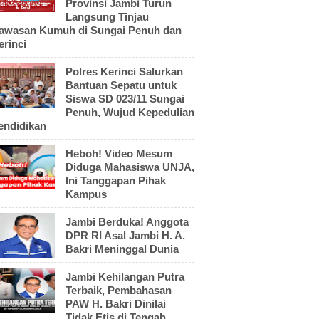
Provinsi Jambi Turun
Langsung Tinjau
awasan Kumuh di Sungai Penuh dan
erinci
Polres Kerinci Salurkan
Bantuan Sepatu untuk
Siswa SD 023/11 Sungai
Penuh, Wujud Kepedulian
endidikan
Heboh! Video Mesum
Diduga Mahasiswa UNJA,
Ini Tanggapan Pihak
Kampus
Jambi Berduka! Anggota
DPR RI Asal Jambi H. A.
Bakri Meninggal Dunia
Jambi Kehilangan Putra
Terbaik, Pembahasan
PAW H. Bakri Dinilai
Tidak Etis di Tengah