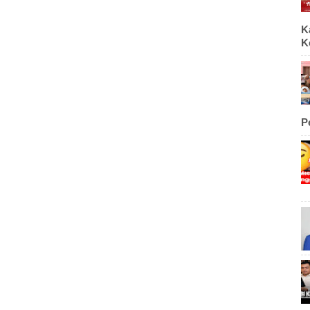
K
K
P