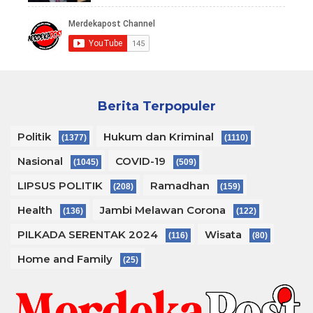
Berita Terpopuler
Politik
Hukum dan Kriminal
(1377)
(1110)
Nasional
COVID-19
(1045)
(509)
LIPSUS POLITIK
Ramadhan
(208)
(159)
Health
Jambi Melawan Corona
(136)
(122)
PILKADA SERENTAK 2024
Wisata
(116)
(80)
Home and Family
(25)