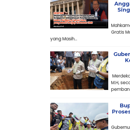
Angg
Sing
Mahkama
Gratis M
yang Masih...
Guber
K
Merdekap
M.H, sec
pembang
Bup
Prose
Gubernur