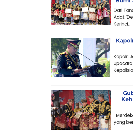
Bumi 
Dari Tan
Adat 'De
Kerinci,...
Kapol
Kapolri 
upacara 
Kepolisian
Gub
Keh
Merdekap
yang ber