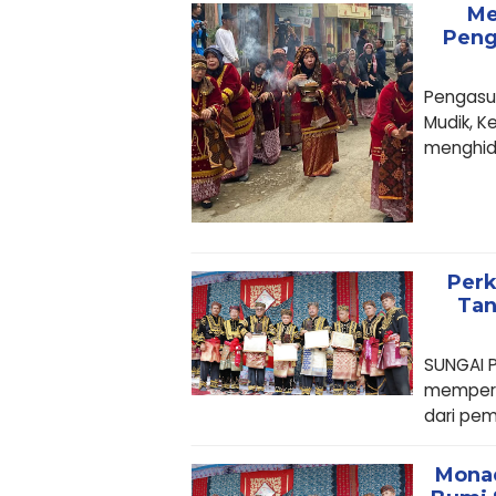
Me
Peng
Pengasu
Mudik, K
menghidu
Perk
Tan
SUNGAI P
memperk
dari pem
Monad