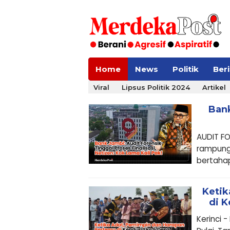
Home
News
Politik
Ber
Viral
Lipsus Politik 2024
Artikel
Bank
AUDIT FO
rampung
bertahap
Ketik
di K
Kerinci 