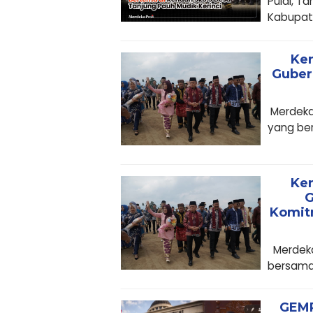
Pulai, T
Kabupate
Ken
Guber
Merdekap
yang ber
Ken
G
Komitm
Merdekap
bersama 
GEMP