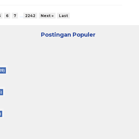
...
5
6
7
2242
Next »
Last
Postingan Populer
09)
6)
)