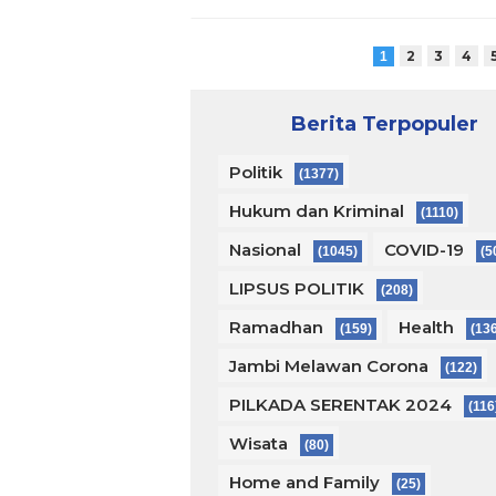
2
3
4
1
Berita Terpopuler
Politik
(1377)
Hukum dan Kriminal
(1110)
Nasional
COVID-19
(1045)
(5
LIPSUS POLITIK
(208)
Ramadhan
Health
(159)
(13
Jambi Melawan Corona
(122)
PILKADA SERENTAK 2024
(116
Wisata
(80)
Home and Family
(25)