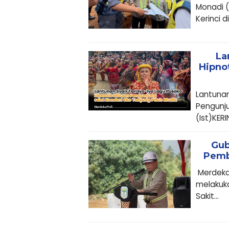
Monadi 
Kerinci di.
La
Hipno
Lantunan
Pengunju
(Ist)KERIN
Gub
Pemb
Merdekap
melakuk
Sakit...