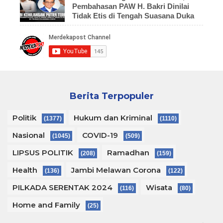
Pembahasan PAW H. Bakri Dinilai
Tidak Etis di Tengah Suasana Duka
Berita Terpopuler
Politik
Hukum dan Kriminal
(1377)
(1110)
Nasional
COVID-19
(1045)
(509)
LIPSUS POLITIK
Ramadhan
(208)
(159)
Health
Jambi Melawan Corona
(136)
(122)
PILKADA SERENTAK 2024
Wisata
(116)
(80)
Home and Family
(25)