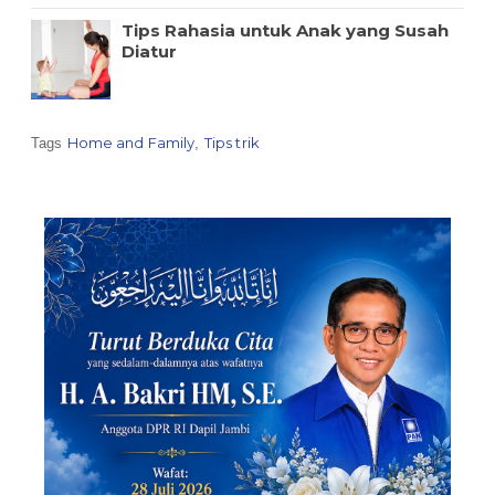
Tips Rahasia untuk Anak yang Susah
Diatur
Home and Family
Tips trik
Tags
,