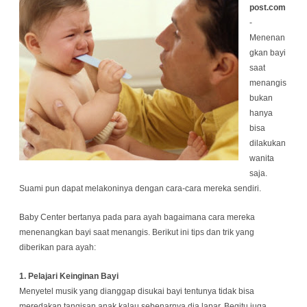
post.com
-
Menenan
gkan bayi
saat
menangis
bukan
hanya
bisa
dilakukan
wanita
saja.
Suami pun dapat melakoninya dengan cara-cara mereka sendiri.
Baby Center bertanya pada para ayah bagaimana cara mereka
menenangkan bayi saat menangis. Berikut ini tips dan trik yang
diberikan para ayah:
1. Pelajari Keinginan Bayi
Menyetel musik yang dianggap disukai bayi tentunya tidak bisa
meredakan tangisan anak kalau sebenarnya dia lapar. Begitu juga