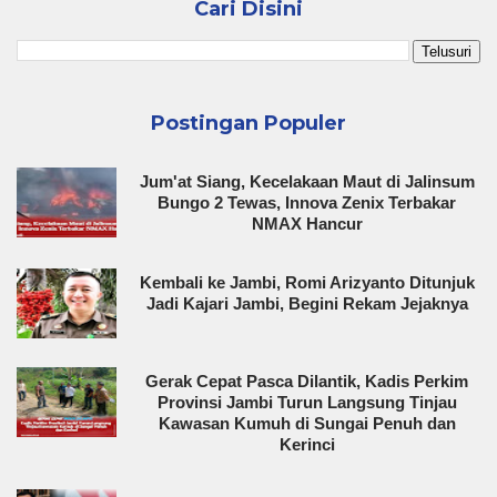
Cari Disini
Postingan Populer
Jum'at Siang, Kecelakaan Maut di Jalinsum
Bungo 2 Tewas, Innova Zenix Terbakar
NMAX Hancur
Kembali ke Jambi, Romi Arizyanto Ditunjuk
Jadi Kajari Jambi, Begini Rekam Jejaknya
Gerak Cepat Pasca Dilantik, Kadis Perkim
Provinsi Jambi Turun Langsung Tinjau
Kawasan Kumuh di Sungai Penuh dan
Kerinci