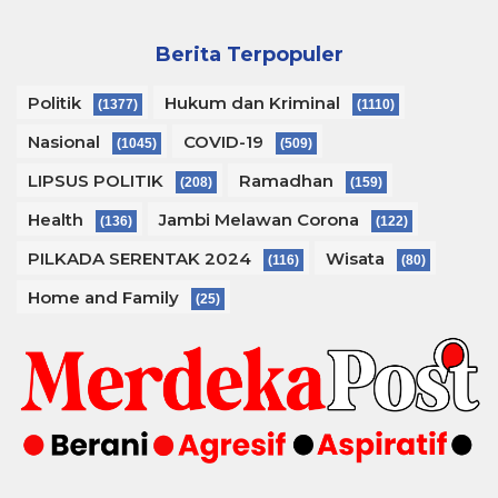
Berita Terpopuler
Politik
Hukum dan Kriminal
(1377)
(1110)
Nasional
COVID-19
(1045)
(509)
LIPSUS POLITIK
Ramadhan
(208)
(159)
Health
Jambi Melawan Corona
(136)
(122)
PILKADA SERENTAK 2024
Wisata
(116)
(80)
Home and Family
(25)