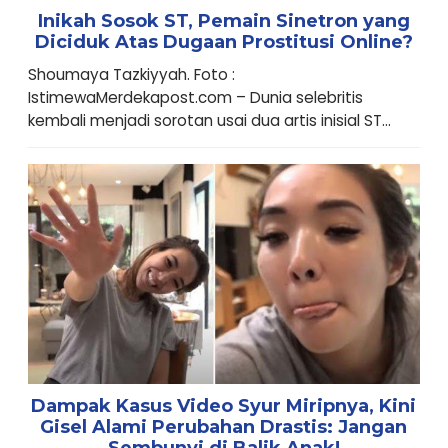
Inikah Sosok ST, Pemain Sinetron yang
Diciduk Atas Dugaan Prostitusi Online?
Shoumaya Tazkiyyah. Foto :
IstimewaMerdekapost.com – Dunia selebritis
kembali menjadi sorotan usai dua artis inisial ST...
Dampak Kasus Video Syur Miripnya, Kini
Gisel Alami Perubahan Drastis: Jangan