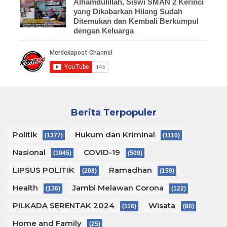
Alhamdulillah, Siswi SMAN 2 Kerinci
yang Dikabarkan Hilang Sudah
Ditemukan dan Kembali Berkumpul
dengan Keluarga
Berita Terpopuler
Politik
Hukum dan Kriminal
(1377)
(1110)
Nasional
COVID-19
(1045)
(509)
LIPSUS POLITIK
Ramadhan
(208)
(159)
Health
Jambi Melawan Corona
(136)
(122)
PILKADA SERENTAK 2024
Wisata
(116)
(80)
Home and Family
(25)