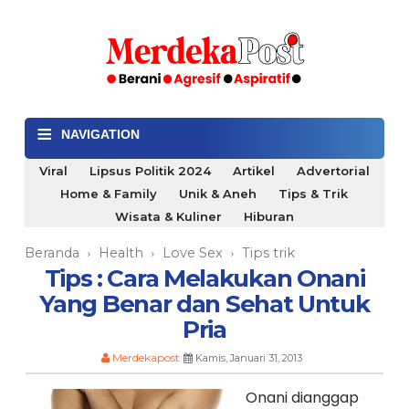
≡
NAVIGATION
Viral
Lipsus Politik 2024
Artikel
Advertorial
Home & Family
Unik & Aneh
Tips & Trik
Wisata & Kuliner
Hiburan
Beranda
Health
Love Sex
Tips trik
›
›
›
Tips : Cara Melakukan Onani
Yang Benar dan Sehat Untuk
Pria
Merdekapost
Kamis, Januari 31, 2013
Onani dianggap