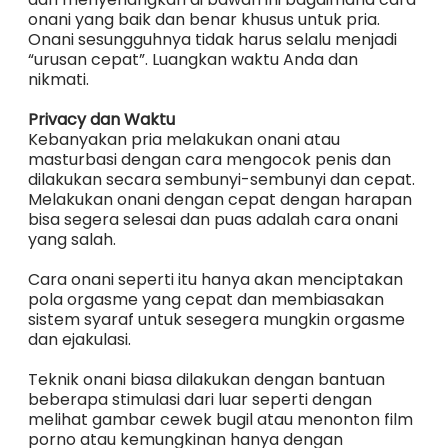
onani yang baik dan benar khusus untuk pria.
Onani sesungguhnya tidak harus selalu menjadi
“urusan cepat”. Luangkan waktu Anda dan
nikmati.
Privacy dan Waktu
Kebanyakan pria melakukan onani atau
masturbasi dengan cara mengocok penis dan
dilakukan secara sembunyi-sembunyi dan cepat.
Melakukan onani dengan cepat dengan harapan
bisa segera selesai dan puas adalah cara onani
yang salah.
Cara onani seperti itu hanya akan menciptakan
pola orgasme yang cepat dan membiasakan
sistem syaraf untuk sesegera mungkin orgasme
dan ejakulasi.
Teknik onani biasa dilakukan dengan bantuan
beberapa stimulasi dari luar seperti dengan
melihat gambar cewek bugil atau menonton film
porno atau kemungkinan hanya dengan