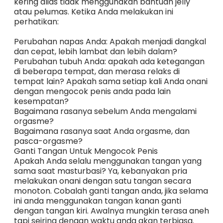
kering alias tidak menggunakan bantuan jelly
atau pelumas. Ketika Anda melakukan ini
perhatikan:
Perubahan napas Anda: Apakah menjadi dangkal
dan cepat, lebih lambat dan lebih dalam?
Perubahan tubuh Anda: apakah ada ketegangan
di beberapa tempat, dan merasa relaks di
tempat lain? Apakah sama setiap kali Anda onani
dengan mengocok penis anda pada lain
kesempatan?
Bagaimana rasanya sebelum Anda mengalami
orgasme?
Bagaimana rasanya saat Anda orgasme, dan
pasca-orgasme?
Ganti Tangan Untuk Mengocok Penis
Apakah Anda selalu menggunakan tangan yang
sama saat masturbasi? Ya, kebanyakan pria
melakukan onani dengan satu tangan secara
monoton. Cobalah ganti tangan anda, jika selama
ini anda menggunakan tangan kanan ganti
dengan tangan kiri. Awalnya mungkin terasa aneh
tapi seiring dengan waktu anda akan terbiasa.