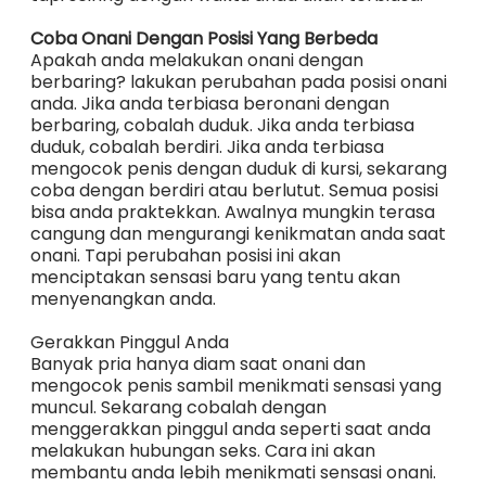
Coba Onani Dengan Posisi Yang Berbeda
Apakah anda melakukan onani dengan
berbaring? lakukan perubahan pada posisi onani
anda. Jika anda terbiasa beronani dengan
berbaring, cobalah duduk. Jika anda terbiasa
duduk, cobalah berdiri. Jika anda terbiasa
mengocok penis dengan duduk di kursi, sekarang
coba dengan berdiri atau berlutut. Semua posisi
bisa anda praktekkan. Awalnya mungkin terasa
cangung dan mengurangi kenikmatan anda saat
onani. Tapi perubahan posisi ini akan
menciptakan sensasi baru yang tentu akan
menyenangkan anda.
Gerakkan Pinggul Anda
Banyak pria hanya diam saat onani dan
mengocok penis sambil menikmati sensasi yang
muncul. Sekarang cobalah dengan
menggerakkan pinggul anda seperti saat anda
melakukan hubungan seks. Cara ini akan
membantu anda lebih menikmati sensasi onani.