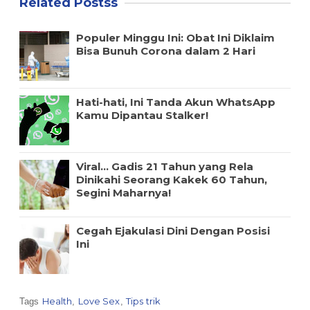
Related Postss
Populer Minggu Ini: Obat Ini Diklaim
Bisa Bunuh Corona dalam 2 Hari
Hati-hati, Ini Tanda Akun WhatsApp
Kamu Dipantau Stalker!
Viral... Gadis 21 Tahun yang Rela
Dinikahi Seorang Kakek 60 Tahun,
Segini Maharnya!
Cegah Ejakulasi Dini Dengan Posisi
Ini
Health
Love Sex
Tips trik
Tags
,
,