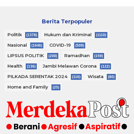
Berita Terpopuler
Politik
Hukum dan Kriminal
(1378)
(1110)
Nasional
COVID-19
(1046)
(509)
LIPSUS POLITIK
Ramadhan
(208)
(159)
Health
Jambi Melawan Corona
(136)
(122)
PILKADA SERENTAK 2024
Wisata
(116)
(80)
Home and Family
(25)