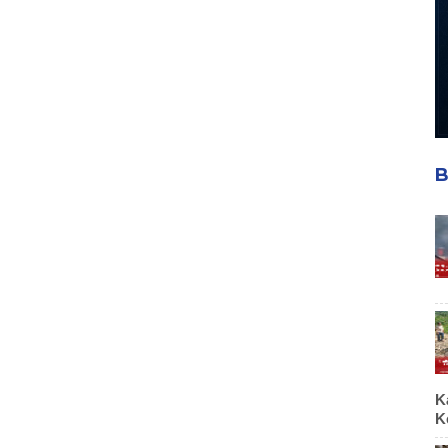
B
K
K