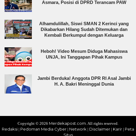
Asmara, Posisi di DPRD Terancam PAW
Alhamdulillah, Siswi SMAN 2 Kerinci yang
Dikabarkan Hilang Sudah Ditemukan dan
Kembali Berkumpul dengan Keluarga
Heboh! Video Mesum Diduga Mahasiswa
UNJA, Ini Tanggapan Pihak Kampus
Jambi Berduka! Anggota DPR RI Asal Jambi
H. A. Bakri Meninggal Dunia
Merdekapost.com
Copyright ©
2026
. All rights reserved.
Redaksi
Pedoman Media Cyber
Network
Disclaimer
Karir
Peta
|
|
|
|
|
Situs