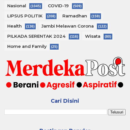
Nasional
COVID-19
(1045)
(509)
LIPSUS POLITIK
Ramadhan
(208)
(159)
Health
Jambi Melawan Corona
(136)
(122)
PILKADA SERENTAK 2024
Wisata
(116)
(80)
Home and Family
(25)
Cari Disini