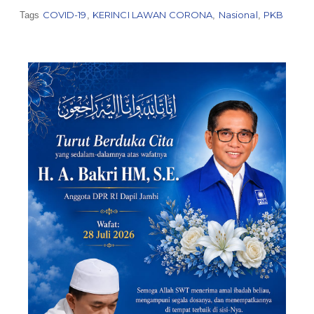
COVID-19
KERINCI LAWAN CORONA
Nasional
PKB
Tags
,
,
,