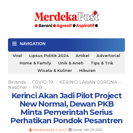
≡
NAVIGATION
Viral
Lipsus Politik 2024
Artikel
Advertorial
Home & Family
Unik & Aneh
Tips & Trik
Wisata & Kuliner
Hiburan
Beranda
COVID-19
KERINCI LAWAN CORONA
›
›
›
Nasional
PKB
›
Kerinci Akan Jadi Pilot Project
New Normal, Dewan PKB
Minta Pemerintah Serius
Perhatikan Pondok Pesantren
Merdekapost.Com21
Jumat, Mei 29, 2020