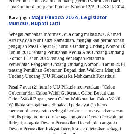
Pemohon seharusnya dikabulkan (gegrond wordt verklaard),”
kata Guntur dikutip dari Putusan Nomor 12/PUU-XXII/2024.
Maju Pilkada 2024, Legislator
Baca juga:
Mundur, Bupati Cuti
Sebagai tambahan informasi, dua orang mahasiswa, Ahmad
Alfarizy dan Nur Fauzi Ramadhan, mengajukan permohonan
pengujian Pasal 7 ayat (2) huruf s Undang-Undang Nomor 10
Tahun 2016 tentang Perubahan Kedua Atas Undang-Undang
Nomor 1 Tahun 2015 tentang Penetapan Peraturan
Pemerintah Pengganti Undang-Undang Nomor 1 Tahun 2014
tentang Pemilihan Gubernur, Bupati, dan Walikota Menjadi
Undang-Undang (UU Pilkada) ke Mahkamah Konstitusi.
Pasal 7 ayat (2) huruf s UU Pilkada menyatakan, “Calon
Gubernur dan Calon Wakil Gubernur, Calon Bupati dan
Calon Wakil Bupati, serta Calon Walikota dan Calon Wakil
Walikota sebagaimana dimaksud pada ayat (1) harus
memenuhi persyaratan sebagai berikut: … menyatakan secara
tertulis pengunduran diri sebagai anggota Dewan Perwakilan
Rakyat, anggota Dewan Perwakilan Daerah, dan anggota
Dewan Perwakilan Rakyat Daerah sejak ditetapkan sebagai