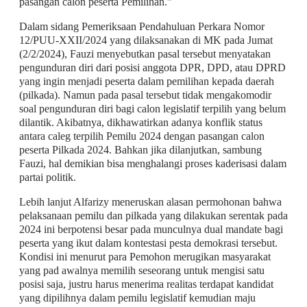
pasangan calon peserta Pemilihan.”
Dalam sidang Pemeriksaan Pendahuluan Perkara Nomor
12/PUU-XXII/2024 yang dilaksanakan di MK pada Jumat
(2/2/2024), Fauzi menyebutkan pasal tersebut menyatakan
pengunduran diri dari posisi anggota DPR, DPD, atau DPRD
yang ingin menjadi peserta dalam pemilihan kepada daerah
(pilkada). Namun pada pasal tersebut tidak mengakomodir
soal pengunduran diri bagi calon legislatif terpilih yang belum
dilantik. Akibatnya, dikhawatirkan adanya konflik status
antara caleg terpilih Pemilu 2024 dengan pasangan calon
peserta Pilkada 2024. Bahkan jika dilanjutkan, sambung
Fauzi, hal demikian bisa menghalangi proses kaderisasi dalam
partai politik.
Lebih lanjut Alfarizy meneruskan alasan permohonan bahwa
pelaksanaan pemilu dan pilkada yang dilakukan serentak pada
2024 ini berpotensi besar pada munculnya dual mandate bagi
peserta yang ikut dalam kontestasi pesta demokrasi tersebut.
Kondisi ini menurut para Pemohon merugikan masyarakat
yang pad awalnya memilih seseorang untuk mengisi satu
posisi saja, justru harus menerima realitas terdapat kandidat
yang dipilihnya dalam pemilu legislatif kemudian maju