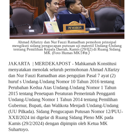
Ahmad Alfarizy dan Nur Fauzi Ramadhan pemohon prinsipal
mengikuti sidang pengucapan putusan uji materiil Undang-Undang
tentang Pemilihan Kepala Daerah, Kamis (29/02) di Ruang Sidang
| Ifa.)
MK. (Foto Humas MK
JAKARTA | MERDEKAPOST - Mahkamah Konstitusi
menyatakan menolak seluruh permohonan Ahmad Alfarizy
dan Nur Fauzi Ramadhan atas pengujian Pasal 7 ayat (2)
huruf s Undang-Undang Nomor 10 Tahun 2016 tentang
Perubahan Kedua Atas Undang-Undang Nomor 1 Tahun
2015 tentang Penetapan Peraturan Pemerintah Pengganti
Undang-Undang Nomor 1 Tahun 2014 tentang Pemilihan
Gubernur, Bupati, dan Walikota Menjadi Undang-Undang
(UU Pilkada). Sidang Pengucapan Putusan Nomor 12/PUU-
XXII/2024 ini digelar di Ruang Sidang Pleno MK pada
Kamis (29/2/2024) dengan dipimpin oleh Ketua MK
Suhartoyo.