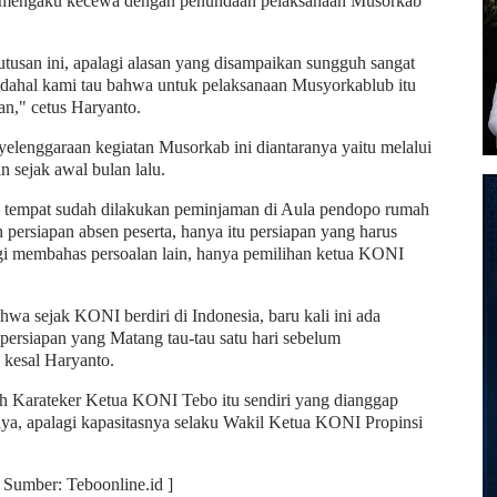
p mengaku kecewa dengan penundaan pelaksanaan Musorkab
usan ini, apalagi alasan yang disampaikan sungguh sangat
 padahal kami tau bahwa untuk pelaksanaan Musyorkablub itu
kan," cetus Haryanto.
elenggaraan kegiatan Musorkab ini diantaranya yaitu melalui
n sejak awal bulan lalu.
n tempat sudah dilakukan peminjaman di Aula pendopo rumah
 persiapan absen peserta, hanya itu persiapan yang harus
agi membahas persoalan lain, hanya pemilihan ketua KONI
wa sejak KONI berdiri di Indonesia, baru kali ini ada
rsiapan yang Matang tau-tau satu hari sebelum
" kesal Haryanto.
h Karateker Ketua KONI Tebo itu sendiri yang dianggap
nya, apalagi kapasitasnya selaku Wakil Ketua KONI Propinsi
| Sumber: Teboonline.id ]