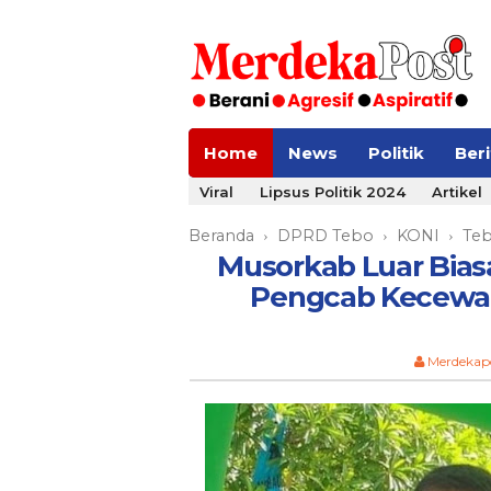
Home
News
Politik
Ber
Viral
Lipsus Politik 2024
Artikel
Beranda
DPRD Tebo
KONI
Te
›
›
›
Musorkab Luar Bias
Pengcab Kecewa 
Merdekap