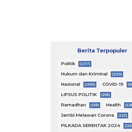
Berita Terpopuler
Politik
(1377)
Hukum dan Kriminal
(1110)
Nasional
COVID-19
(1045)
(5
LIPSUS POLITIK
(208)
Ramadhan
Health
(159)
(13
Jambi Melawan Corona
(122)
PILKADA SERENTAK 2024
(116