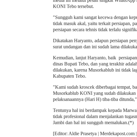
media ini melalui pesan singkat WhatsAp
KONI Tebo tersebut.
"Sungguh kami sangat kecewa dengan keput
tidak masuk akal, yaitu terkait persiapan,
persiapan secara tehnis tidak terlalu signifi
Dikatakan Haryanto, adapun persiapan peny
surat undangan dan ini sudah lama dilakuka
Kemudian, lanjut Haryanto, baik persiapa
dinas Bupati Tebo, dan yang terakhir adalah
dilakukan, karena Musorkablub ini tidak l
Kabupaten Tebo.
"Kami sudah kroscek diberbagai tempat, bah
Musorkablub KONI yang sudah dilakukan pe
pelaksanaannya (Hari H) tiba-tiba ditunda,
Tentunya hal ini berdampak kepada Marwa
tidak profesional dalam menjalankan tugas
Jambi dan hal ini sungguh memalukan.(*)
[Editor: Aldie Prasetya | Merdekapost.com 