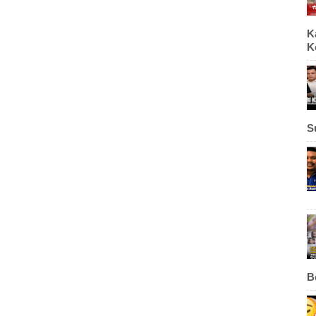
K
K
S
B