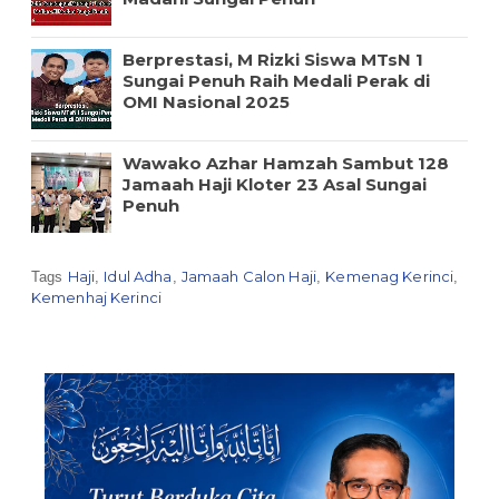
Berprestasi, M Rizki Siswa MTsN 1
Sungai Penuh Raih Medali Perak di
OMI Nasional 2025
Wawako Azhar Hamzah Sambut 128
Jamaah Haji Kloter 23 Asal Sungai
Penuh
Haji
Idul Adha
Jamaah Calon Haji
Kemenag Kerinci
Tags
,
,
,
,
Kemenhaj Kerinci