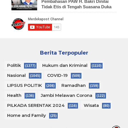
Pembahasan PAW H. Bakri Dinilai
Tidak Etis di Tengah Suasana Duka
Berita Terpopuler
Politik
Hukum dan Kriminal
(1377)
(1110)
Nasional
COVID-19
(1045)
(509)
LIPSUS POLITIK
Ramadhan
(208)
(159)
Health
Jambi Melawan Corona
(136)
(122)
PILKADA SERENTAK 2024
Wisata
(116)
(80)
Home and Family
(25)