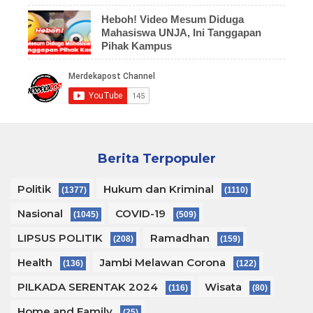
Heboh! Video Mesum Diduga
Mahasiswa UNJA, Ini Tanggapan
Pihak Kampus
Berita Terpopuler
Politik
Hukum dan Kriminal
(1377)
(1110)
Nasional
COVID-19
(1045)
(509)
LIPSUS POLITIK
Ramadhan
(208)
(159)
Health
Jambi Melawan Corona
(136)
(122)
PILKADA SERENTAK 2024
Wisata
(116)
(80)
Home and Family
(25)