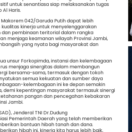
itif untuk senantiasa siap melaksanakan tugas
Al Haris.
 Makorem 042/Garuda Putih dapat lebih
kualitas kinerja untuk menyelenggarakan
an pembinaan teritorial dalam rangka
an menjaga keamanan wilayah Provinsi Jambi,
mbangsih yang nyata bagi masyarakat dan
emua unsur Forkopimda, instansi dan kelembagaan
 terus menjaga sinergitas dalam membangun
sinergi bersama-sama, termasuk dengan tokoh
nyatukan semua kekuatan dan sumber daya
embagaan-kelembagaan ini ke depan semakin
a, demi kepentingan masyarakat termasuk sinergi
n ketahanan pangan dan pencegahan kebakaran
insi Jambi.
SAD), Jenderal TNI Dr.Dudung
siasi Pemerintah Daerah yang telah memberikan
erikan bantuan hibah tanah dan dana.
rikan hibah ini, kinerja kita harus lebih baik,