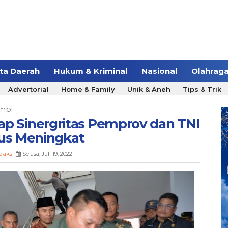
ita Daerah
Hukum & Kriminal
Nasional
Olahrag
Advertorial
Home & Family
Unik & Aneh
Tips & Trik
mbi
rap Sinergritas Pemprov dan TNI
us Meningkat
daksi
Selasa, Juli 19, 2022