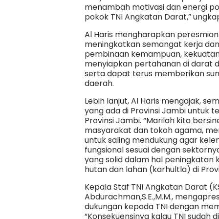
menambah motivasi dan energi pos
pokok TNI Angkatan Darat,” ungkap 
Al Haris mengharapkan peresmian
meningkatkan semangat kerja dan 
pembinaan kemampuan, kekuatan d
menyiapkan pertahanan di darat d
serta dapat terus memberikan su
daerah.
Lebih lanjut, Al Haris mengajak, s
yang ada di Provinsi Jambi untuk
Provinsi Jambi. “Marilah kita ber
masyarakat dan tokoh agama, me
untuk saling mendukung agar kel
fungsional sesuai dengan sektorny
yang solid dalam hal peningkata
hutan dan lahan (karhultla) di Prov
Kepala Staf TNI Angkatan Darat (K
Abdurachman,S.E.,M.M., mengapre
dukungan kepada TNI dengan memb
“Konsekuensinya kalau TNI sudah dibe