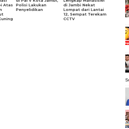
iasi
di Pal V Kota Jambi,
Lengkap Mahasiswi
i Atas
Polisi Lakukan
di Jambi Nekat
n
Penyelidikan
Lompat dari Lantai
ut
12, Sempat Terekam
Kuning
CCTV
S