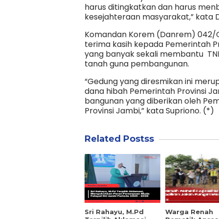
harus ditingkatkan dan harus m
kesejahteraan masyarakat,” kata 
Komandan Korem (Danrem) 042/Gar
terima kasih kepada Pemerintah P
yang banyak sekali membantu TN
tanah guna pembangunan.
“Gedung yang diresmikan ini meru
dana hibah Pemerintah Provinsi J
bangunan yang diberikan oleh Pem
Provinsi Jambi,” kata Supriono. (*)
Related Postss
Sri Rahayu, M.Pd
Warga Renah