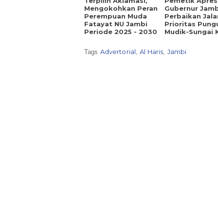
Terpilih Aklamasi,
Pemetik Apres
Mengokohkan Peran
Gubernur Jamb
Perempuan Muda
Perbaikan Jala
Fatayat NU Jambi
Prioritas Pung
Periode 2025 - 2030
Mudik-Sungai 
Advertorial
Al Haris
Jambi
Tags
,
,