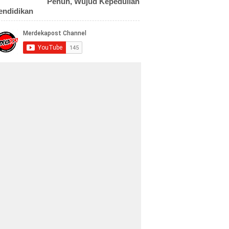
Penuh, Wujud Kepedulian
endidikan