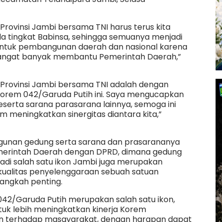
 Provinsi Jambi bersama TNI harus terus kita
 tingkat Babinsa, sehingga semuanya menjadi
untuk pembangunan daerah dan nasional karena
 sangat banyak membantu Pemerintah Daerah,”
h Provinsi Jambi bersama TNI adalah dengan
rem 042/Garuda Putih ini. Saya mengucapkan
serta sarana parasarana lainnya, semoga ini
eningkatkan sinergitas diantara kita,”
unan gedung serta sarana dan prasarananya
merintah Daerah dengan DPRD, dimana gedung
adi salah satu ikon Jambi juga merupakan
ualitas penyelenggaraan sebuah satuan
 langkah penting.
/Garuda Putih merupakan salah satu ikon,
uk lebih meningkatkan kinerja Korem
n terhadap masayarakat, dengan harapan dapat