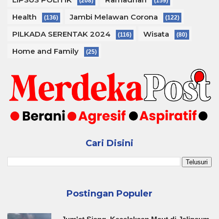
(208)
(159)
Health
Jambi Melawan Corona
(136)
(122)
PILKADA SERENTAK 2024
Wisata
(116)
(80)
Home and Family
(25)
Cari Disini
Postingan Populer