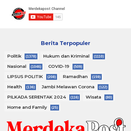
Berita Terpopuler
Politik
Hukum dan Kriminal
(1378)
(1110)
Nasional
COVID-19
(1046)
(509)
LIPSUS POLITIK
Ramadhan
(208)
(159)
Health
Jambi Melawan Corona
(136)
(122)
PILKADA SERENTAK 2024
Wisata
(116)
(80)
Home and Family
(25)