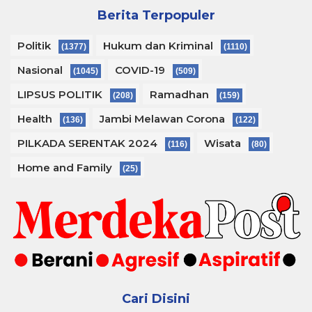
Berita Terpopuler
Politik
Hukum dan Kriminal
(1377)
(1110)
Nasional
COVID-19
(1045)
(509)
LIPSUS POLITIK
Ramadhan
(208)
(159)
Health
Jambi Melawan Corona
(136)
(122)
PILKADA SERENTAK 2024
Wisata
(116)
(80)
Home and Family
(25)
Cari Disini