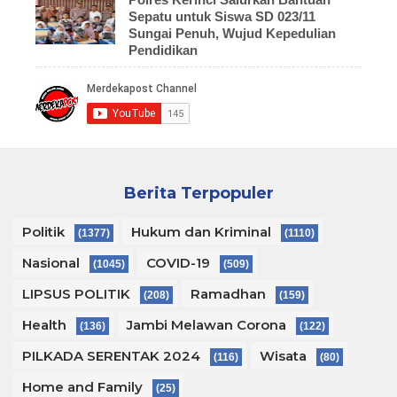
Sepatu untuk Siswa SD 023/11
Sungai Penuh, Wujud Kepedulian
Pendidikan
Berita Terpopuler
Politik
Hukum dan Kriminal
(1377)
(1110)
Nasional
COVID-19
(1045)
(509)
LIPSUS POLITIK
Ramadhan
(208)
(159)
Health
Jambi Melawan Corona
(136)
(122)
PILKADA SERENTAK 2024
Wisata
(116)
(80)
Home and Family
(25)