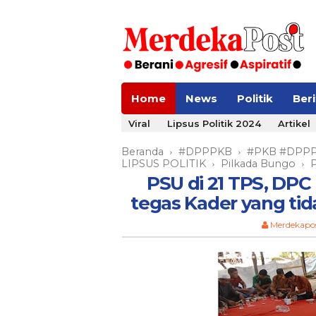
Home
News
Politik
Ber
Viral
Lipsus Politik 2024
Artikel
Beranda
#DPPPKB
#PKB #DPP
›
›
LIPSUS POLITIK
Pilkada Bungo
›
›
PSU di 21 TPS, DPC
tegas Kader yang t
Merdekapo