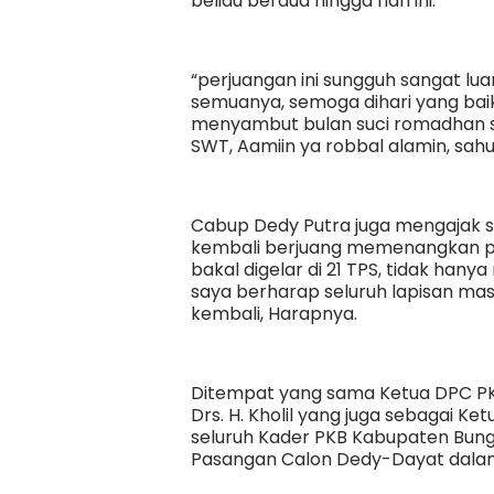
beliau berdua hingga hari ini.
“perjuangan ini sungguh sangat luar
semuanya, semoga dihari yang baik
menyambut bulan suci romadhan sem
SWT, Aamiin ya robbal alamin, sahu
Cabup Dedy Putra juga mengajak s
kembali berjuang memenangkan pa
bakal digelar di 21 TPS, tidak han
saya berharap seluruh lapisan ma
kembali, Harapnya.
Ditempat yang sama Ketua DPC PK
Drs. H. Kholil yang juga sebagai 
seluruh Kader PKB Kabupaten Bun
Pasangan Calon Dedy-Dayat dalam 