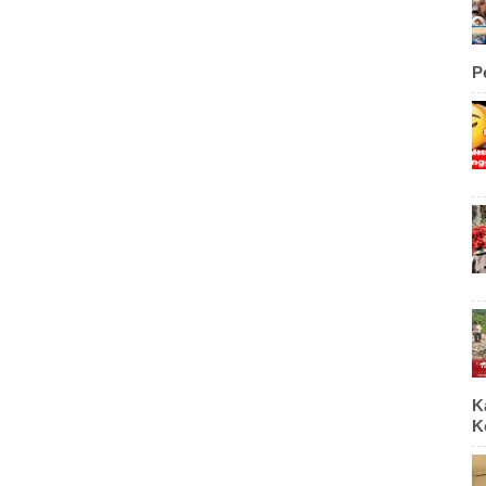
P
K
K