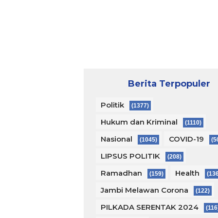
Berita Terpopuler
Politik
(1377)
Hukum dan Kriminal
(1110)
Nasional
COVID-19
(1045)
(5
LIPSUS POLITIK
(208)
Ramadhan
Health
(159)
(13
Jambi Melawan Corona
(122)
PILKADA SERENTAK 2024
(116