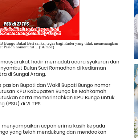
B Bungo Bakal Beri sanksi tegas bagi Kader yang tidak memenangkan
 Paslon nomor urut 1. (ist/mpc)
 masyarakat hadir memadati acara syukuran dan
menyambut Bulan Suci Romadhan di kediaman
ra di Sungai Arang.
 paslon Bupati dan Wakil Bupati Bungo nomor
putusan KPU Kabupaten Bungo ke Mahkamah
mutuskan serta memerintahkan KPU Bungo untuk
 (PSU) di 21 TPS.
a menyampaikan ucpan erima kasih kepada
ungo yang telah mendukung dan mendoakan