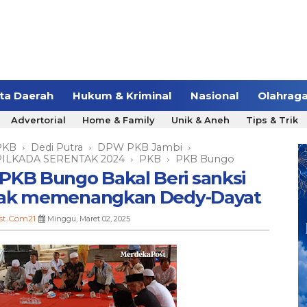
ita Daerah
Hukum & Kriminal
Nasional
Olahrag
Advertorial
Home & Family
Unik & Aneh
Tips & Trik
PKB
Dedi Putra
DPW PKB Jambi
›
›
›
PILKADA SERENTAK 2024
PKB
PKB Bungo
›
›
 PKB Bungo Bakal Beri sanksi
idak memenangkan Dedy-Dayat
st.Com21
Minggu, Maret 02, 2025