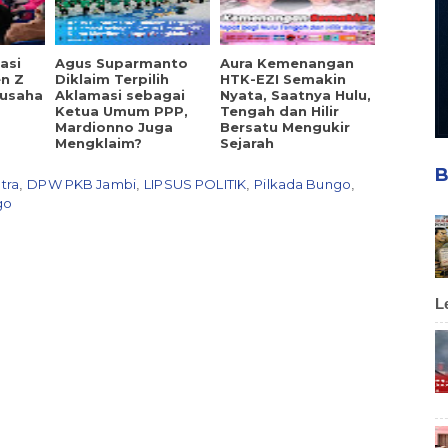
asi
Agus Suparmanto
Aura Kemenangan
en Z
Diklaim Terpilih
HTK-EZI Semakin
ausaha
Aklamasi sebagai
Nyata, Saatnya Hulu,
Ketua Umum PPP,
Tengah dan Hilir
Mardionno Juga
Bersatu Mengukir
Mengklaim?
Sejarah
B
tra
DPW PKB Jambi
LIPSUS POLITIK
Pilkada Bungo
,
,
,
,
go
L