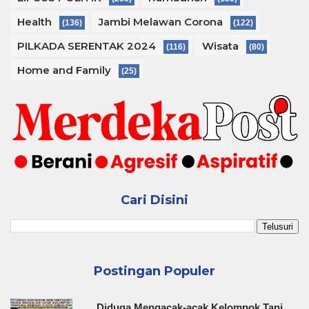
Health
Jambi Melawan Corona
(136)
(122)
PILKADA SERENTAK 2024
Wisata
(116)
(80)
Home and Family
(25)
Cari Disini
Postingan Populer
Diduga Mengacak-acak Kelompok Tani,