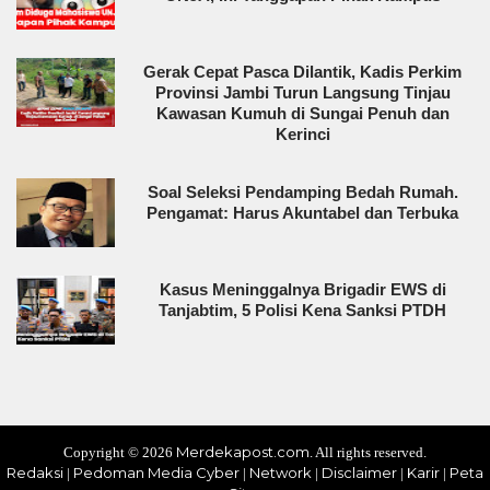
Gerak Cepat Pasca Dilantik, Kadis Perkim
Provinsi Jambi Turun Langsung Tinjau
Kawasan Kumuh di Sungai Penuh dan
Kerinci
Soal Seleksi Pendamping Bedah Rumah.
Pengamat: Harus Akuntabel dan Terbuka
Kasus Meninggalnya Brigadir EWS di
Tanjabtim, 5 Polisi Kena Sanksi PTDH
Merdekapost.com
Copyright ©
2026
. All rights reserved.
Redaksi
Pedoman Media Cyber
Network
Disclaimer
Karir
Peta
|
|
|
|
|