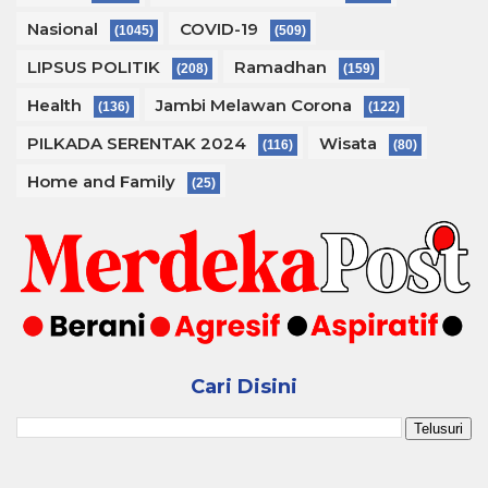
Nasional
COVID-19
(1045)
(509)
LIPSUS POLITIK
Ramadhan
(208)
(159)
Health
Jambi Melawan Corona
(136)
(122)
PILKADA SERENTAK 2024
Wisata
(116)
(80)
Home and Family
(25)
Cari Disini