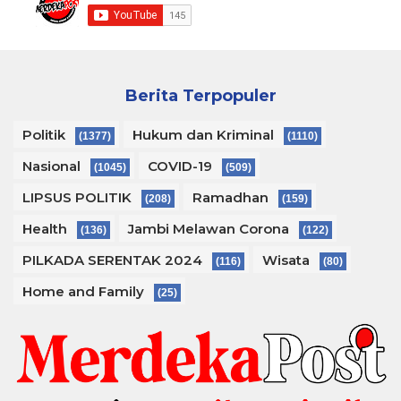
Berita Terpopuler
Politik
Hukum dan Kriminal
(1377)
(1110)
Nasional
COVID-19
(1045)
(509)
LIPSUS POLITIK
Ramadhan
(208)
(159)
Health
Jambi Melawan Corona
(136)
(122)
PILKADA SERENTAK 2024
Wisata
(116)
(80)
Home and Family
(25)