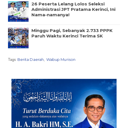
26 Peserta Lelang Lolos Seleksi
Administrasi JPT Pratama Kerinci, Ini
Nama-namanya!
Minggu Pagi, Sebanyak 2.733 PPPK
Paruh Waktu Kerinci Terima SK
Berita Daerah
Wabup Murison
Tags
,