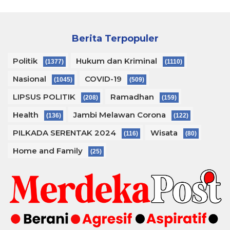
Berita Terpopuler
Politik
Hukum dan Kriminal
(1377)
(1110)
Nasional
COVID-19
(1045)
(509)
LIPSUS POLITIK
Ramadhan
(208)
(159)
Health
Jambi Melawan Corona
(136)
(122)
PILKADA SERENTAK 2024
Wisata
(116)
(80)
Home and Family
(25)