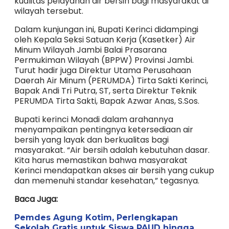
kualitas pelayanan air bersih bagi masyarakat di
wilayah tersebut.
Dalam kunjungan ini, Bupati Kerinci didampingi
oleh Kepala Seksi Satuan Kerja (Kasetker) Air
Minum Wilayah Jambi Balai Prasarana
Permukiman Wilayah (BPPW) Provinsi Jambi.
Turut hadir juga Direktur Utama Perusahaan
Daerah Air Minum (PERUMDA) Tirta Sakti Kerinci,
Bapak Andi Tri Putra, ST, serta Direktur Teknik
PERUMDA Tirta Sakti, Bapak Azwar Anas, S.Sos.
Bupati kerinci Monadi dalam arahannya
menyampaikan pentingnya ketersediaan air
bersih yang layak dan berkualitas bagi
masyarakat. “Air bersih adalah kebutuhan dasar.
Kita harus memastikan bahwa masyarakat
Kerinci mendapatkan akses air bersih yang cukup
dan memenuhi standar kesehatan,” tegasnya.
Baca Juga:
Pemdes Agung Kotim, Perlengkapan
Sekolah Gratis untuk Siswa PAUD hingga