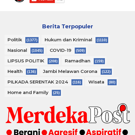
Berita Terpopuler
Politik
Hukum dan Kriminal
(1377)
(1110)
Nasional
COVID-19
(1045)
(509)
LIPSUS POLITIK
Ramadhan
(208)
(159)
Health
Jambi Melawan Corona
(136)
(122)
PILKADA SERENTAK 2024
Wisata
(116)
(80)
Home and Family
(25)