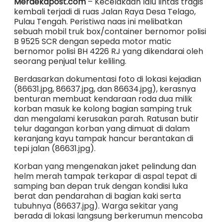
Merdekapost.com
– Kecelakaan lalu lintas tragis
kembali terjadi di ruas Jalan Raya Desa Telago,
Pulau Tengah. Peristiwa naas ini melibatkan
sebuah mobil truk box/container bernomor polisi
B 9525 SCR dengan sepeda motor matic
bernomor polisi BH 4226 RJ yang dikendarai oleh
seorang penjual telur keliling.
​Berdasarkan dokumentasi foto di lokasi kejadian
(86631.jpg, 86637.jpg, dan 86634.jpg), kerasnya
benturan membuat kendaraan roda dua milik
korban masuk ke kolong bagian samping truk
dan mengalami kerusakan parah. Ratusan butir
telur dagangan korban yang dimuat di dalam
keranjang kayu tampak hancur berantakan di
tepi jalan (86631.jpg).
​Korban yang mengenakan jaket pelindung dan
helm merah tampak terkapar di aspal tepat di
samping ban depan truk dengan kondisi luka
berat dan pendarahan di bagian kaki serta
tubuhnya (86637.jpg). Warga sekitar yang
berada di lokasi langsung berkerumun mencoba