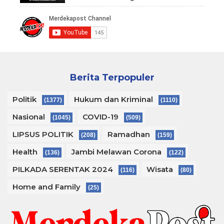
Berita Terpopuler
Politik
Hukum dan Kriminal
(1377)
(1110)
Nasional
COVID-19
(1045)
(509)
LIPSUS POLITIK
Ramadhan
(208)
(159)
Health
Jambi Melawan Corona
(136)
(122)
PILKADA SERENTAK 2024
Wisata
(116)
(80)
Home and Family
(25)