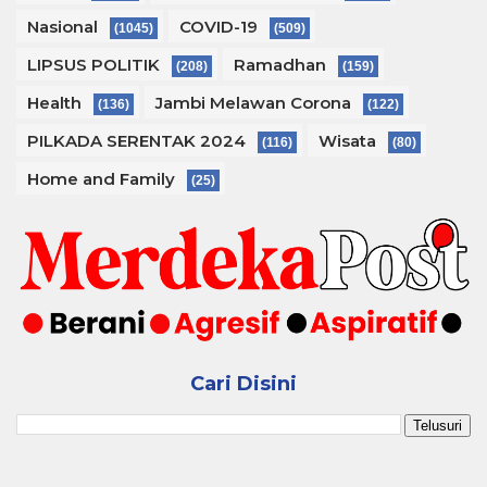
Nasional
COVID-19
(1045)
(509)
LIPSUS POLITIK
Ramadhan
(208)
(159)
Health
Jambi Melawan Corona
(136)
(122)
PILKADA SERENTAK 2024
Wisata
(116)
(80)
Home and Family
(25)
Cari Disini