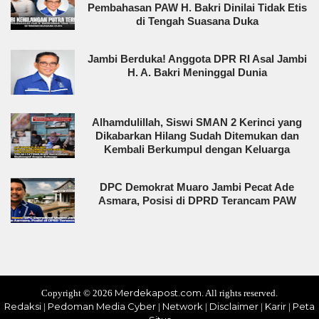
Pembahasan PAW H. Bakri Dinilai Tidak Etis
di Tengah Suasana Duka
Jambi Berduka! Anggota DPR RI Asal Jambi
H. A. Bakri Meninggal Dunia
Alhamdulillah, Siswi SMAN 2 Kerinci yang
Dikabarkan Hilang Sudah Ditemukan dan
Kembali Berkumpul dengan Keluarga
DPC Demokrat Muaro Jambi Pecat Ade
Asmara, Posisi di DPRD Terancam PAW
Merdekapost.com
Copyright ©
2026
. All rights reserved.
Redaksi
Pedoman Media Cyber
Network
Disclaimer
Karir
Peta
|
|
|
|
|