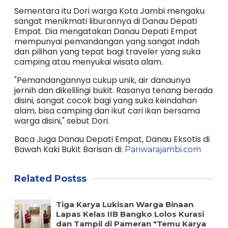
Sementara itu Dori warga Kota Jambi mengaku
sangat menikmati liburannya di Danau Depati
Empat. Dia mengatakan Danau Depati Empat
mempunyai pemandangan yang sangat indah
dan pilihan yang tepat bagi traveler yang suka
camping atau menyukai wisata alam.
"Pemandangannya cukup unik, air danaunya
jernih dan dikelilingi bukit. Rasanya tenang berada
disini, sangat cocok bagi yang suka keindahan
alam, bisa camping dan ikut cari ikan bersama
warga disini," sebut Dori.
Baca Juga Danau Depati Empat, Danau Eksotis di
Bawah Kaki Bukit Barisan di:
Pariwarajambi.com
Related Postss
Tiga Karya Lukisan Warga Binaan
Lapas Kelas IIB Bangko Lolos Kurasi
dan Tampil di Pameran "Temu Karya