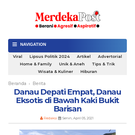
≡
NAVIGATION
Viral
Lipsus Politik 2024
Artikel
Advertorial
Home & Family
Unik & Aneh
Tips & Trik
Wisata & Kuliner
Hiburan
Beranda
Berita
›
Danau Depati Empat, Danau
Eksotis di Bawah Kaki Bukit
Barisan
Redaksi
Senin, April 05, 2021