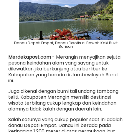
Danau Depati Empat, Danau Eksotis di Bawah Kaki Bukit
Barisan
Merdekapost.com
- Merangin menyajikan sejuta
pesona keindahan alam yang sayang untuk
dilewatkan jika berkunjung atau berlibur ke
Kabupaten yang berada di Jambi wilayah Barat
ini.
Juga dikenal dengan bumi tali undang tambang
teliti, Kabupaten Merangin memiliki destinasi
wisata terbilang cukup lengkap dan keindahan
alamnya tidak kalah dengan daerah lain.
Salah satunya yang cukup populer saat ini adalah
danau Depati Empat. Danau ini berada pada
ketinggian 1,200 meter di atas permukaan laut.