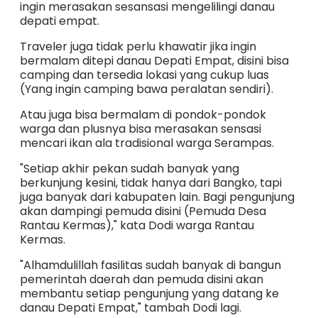
ingin merasakan sesansasi mengelilingi danau
depati empat.
Traveler juga tidak perlu khawatir jika ingin
bermalam ditepi danau Depati Empat, disini bisa
camping dan tersedia lokasi yang cukup luas
(Yang ingin camping bawa peralatan sendiri).
Atau juga bisa bermalam di pondok-pondok
warga dan plusnya bisa merasakan sensasi
mencari ikan ala tradisional warga Serampas.
"Setiap akhir pekan sudah banyak yang
berkunjung kesini, tidak hanya dari Bangko, tapi
juga banyak dari kabupaten lain. Bagi pengunjung
akan dampingi pemuda disini (Pemuda Desa
Rantau Kermas)," kata Dodi warga Rantau
Kermas.
"Alhamdulillah fasilitas sudah banyak di bangun
pemerintah daerah dan pemuda disini akan
membantu setiap pengunjung yang datang ke
danau Depati Empat," tambah Dodi lagi.