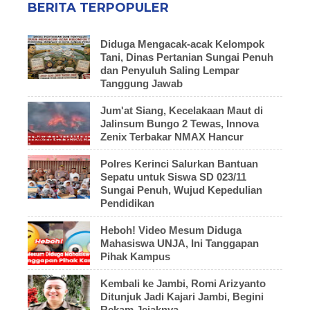
BERITA TERPOPULER
Diduga Mengacak-acak Kelompok
Tani, Dinas Pertanian Sungai Penuh
dan Penyuluh Saling Lempar
Tanggung Jawab
Jum'at Siang, Kecelakaan Maut di
Jalinsum Bungo 2 Tewas, Innova
Zenix Terbakar NMAX Hancur
Polres Kerinci Salurkan Bantuan
Sepatu untuk Siswa SD 023/11
Sungai Penuh, Wujud Kepedulian
Pendidikan
Heboh! Video Mesum Diduga
Mahasiswa UNJA, Ini Tanggapan
Pihak Kampus
Kembali ke Jambi, Romi Arizyanto
Ditunjuk Jadi Kajari Jambi, Begini
Rekam Jejaknya