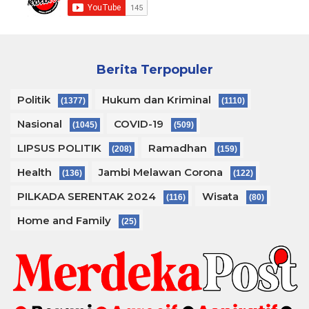
Berita Terpopuler
Politik
Hukum dan Kriminal
(1377)
(1110)
Nasional
COVID-19
(1045)
(509)
LIPSUS POLITIK
Ramadhan
(208)
(159)
Health
Jambi Melawan Corona
(136)
(122)
PILKADA SERENTAK 2024
Wisata
(116)
(80)
Home and Family
(25)