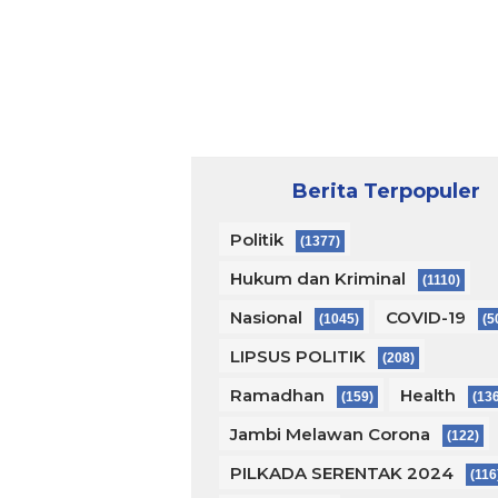
Berita Terpopuler
Politik
(1377)
Hukum dan Kriminal
(1110)
Nasional
COVID-19
(1045)
(5
LIPSUS POLITIK
(208)
Ramadhan
Health
(159)
(13
Jambi Melawan Corona
(122)
PILKADA SERENTAK 2024
(116