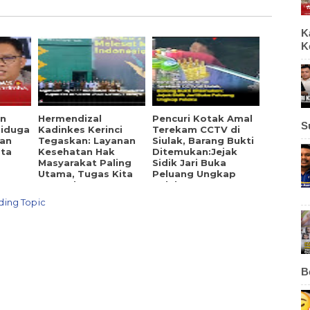
K
K
an
Hermendizal
Pencuri Kotak Amal
S
Diduga
Kadinkes Kerinci
Terekam CCTV di
dan
Tegaskan: Layanan
Siulak, Barang Bukti
ata
Kesehatan Hak
Ditemukan:Jejak
Masyarakat Paling
Sidik Jari Buka
Utama, Tugas Kita
Peluang Ungkap
Berusaha
Pelaku
Mewujudkannya
ding Topic
B