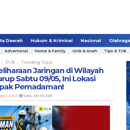
ita Daerah
Hukum & Kriminal
Nasional
Olahrag
Advertorial
Home & Family
Unik & Aneh
Tips & Trik
PLN
Trending Topic
›
›
iharaan Jaringan di Wilayah
p Sabtu 09/05, Ini Lokasi
pak Pemadaman!
post.Com21
Sabtu, Mei 09, 2026