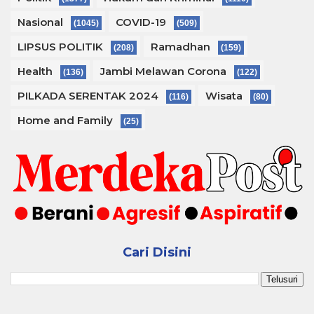
Nasional
COVID-19
(1045)
(509)
LIPSUS POLITIK
Ramadhan
(208)
(159)
Health
Jambi Melawan Corona
(136)
(122)
PILKADA SERENTAK 2024
Wisata
(116)
(80)
Home and Family
(25)
Cari Disini