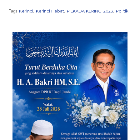
Kerinci
Kerinci Hebat
PILKADA KERINCI 2023
Politik
Tags
,
,
,