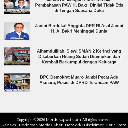
Pembahasan PAW H. Bakri Dinilai Tidak Etis
di Tengah Suasana Duka
Jambi Berduka! Anggota DPR RI Asal Jambi
H. A. Bakri Meninggal Dunia
Alhamdulillah, Siswi SMAN 2 Kerinci yang
Dikabarkan Hilang Sudah Ditemukan dan
Kembali Berkumpul dengan Keluarga
DPC Demokrat Muaro Jambi Pecat Ade
Asmara, Posisi di DPRD Terancam PAW
Merdekapost.com
Copyright ©
2026
. All rights reserved.
Redaksi
Pedoman Media Cyber
Network
Disclaimer
Karir
Peta
|
|
|
|
|