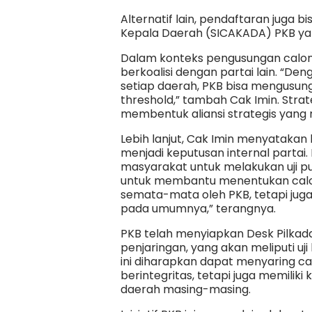
Alternatif lain, pendaftaran juga b
Kepala Daerah (SICAKADA) PKB yang
Dalam konteks pengusungan calon
berkoalisi dengan partai lain. “Den
setiap daerah, PKB bisa mengusung
threshold,” tambah Cak Imin. Strate
membentuk aliansi strategis yang 
Lebih lanjut, Cak Imin menyataka
menjadi keputusan internal parta
masyarakat untuk melakukan uji p
untuk membantu menentukan calon
semata-mata oleh PKB, tetapi ju
pada umumnya,” terangnya.
PKB telah menyiapkan Desk Pilkada
penjaringan, yang akan meliputi uji
ini diharapkan dapat menyaring ca
berintegritas, tetapi juga memili
daerah masing-masing.