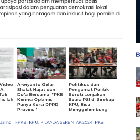
atu upaya partai dalam memperkuat basis
partisipasi dalam penguatan demokrasi lokal
mpinan yang beragam dan inklusif bagi pemilih di
B
 Video
Arwiyanto Gelar
Politikus dan
A,
Shalat Hajat dan
Pengamat Politik
"Tak
Do'a Bersama, "PKB
Soroti Lonjakan
lis lah
Kerinci Optimis
Suara PSI di Sirekap
Punya Kursi DPRD
KPU, Bisa
Provinsi"
Menggelembung
Dalam Waktu 1x24
Jam?
Jambi
FPKB
KPU
PILKADA SERENTAK 2024
PKB
,
,
,
,