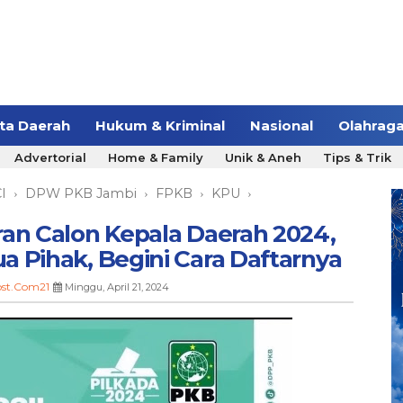
ita Daerah
Hukum & Kriminal
Nasional
Olahrag
Advertorial
Home & Family
Unik & Aneh
Tips & Trik
I
DPW PKB Jambi
FPKB
KPU
›
›
›
›
an Calon Kepala Daerah 2024,
 Pihak, Begini Cara Daftarnya
st.Com21
Minggu, April 21, 2024