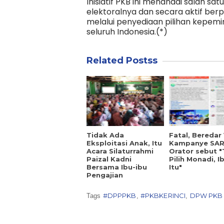
Inisiatif PKB ini menandai salah s
elektoralnya dan secara aktif ber
melalui penyediaan pilihan kepemi
seluruh Indonesia.(*)
Related Postss
Tidak Ada
Fatal, Beredar
Eksploitasi Anak, Itu
Kampanye SAR
Acara Silaturrahmi
Orator sebut 
Paizal Kadni
Pilih Monadi, Ib
Bersama Ibu-ibu
Itu"
Pengajian
#DPPPKB
#PKBKERINCI
DPW PKB 
Tags
,
,