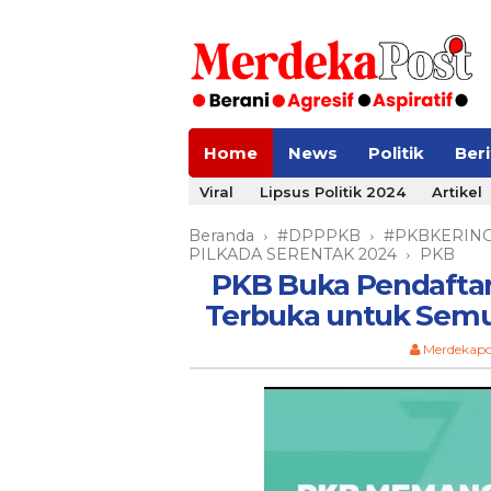
Home
News
Politik
Ber
Viral
Lipsus Politik 2024
Artikel
Beranda
#DPPPKB
#PKBKERINC
›
›
PILKADA SERENTAK 2024
PKB
›
PKB Buka Pendaftar
Terbuka untuk Semua
Merdekapo