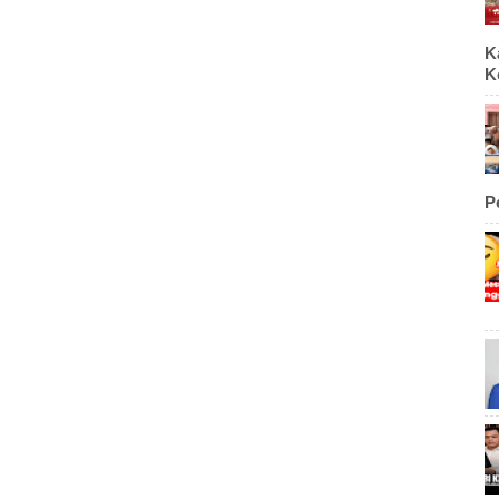
K
K
P