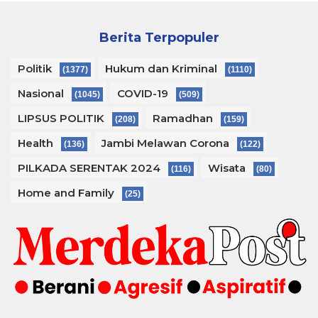
Berita Terpopuler
Politik
Hukum dan Kriminal
(1377)
(1110)
Nasional
COVID-19
(1045)
(509)
LIPSUS POLITIK
Ramadhan
(208)
(159)
Health
Jambi Melawan Corona
(136)
(122)
PILKADA SERENTAK 2024
Wisata
(116)
(80)
Home and Family
(25)