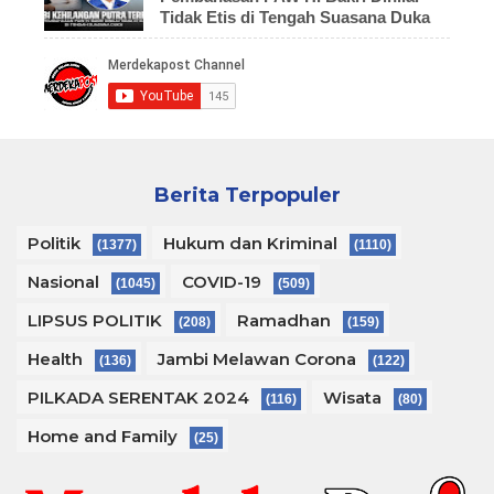
Tidak Etis di Tengah Suasana Duka
Berita Terpopuler
Politik
Hukum dan Kriminal
(1377)
(1110)
Nasional
COVID-19
(1045)
(509)
LIPSUS POLITIK
Ramadhan
(208)
(159)
Health
Jambi Melawan Corona
(136)
(122)
PILKADA SERENTAK 2024
Wisata
(116)
(80)
Home and Family
(25)