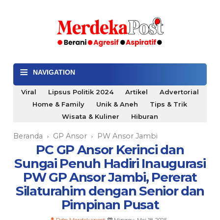
≡
NAVIGATION
Viral
Lipsus Politik 2024
Artikel
Advertorial
Home & Family
Unik & Aneh
Tips & Trik
Wisata & Kuliner
Hiburan
Beranda
GP Ansor
PW Ansor Jambi
›
›
PC GP Ansor Kerinci dan
Sungai Penuh Hadiri Inaugurasi
PW GP Ansor Jambi, Pererat
Silaturahim dengan Senior dan
Pimpinan Pusat
Rdp Merdekapost
Minggu, Mei 18, 2025