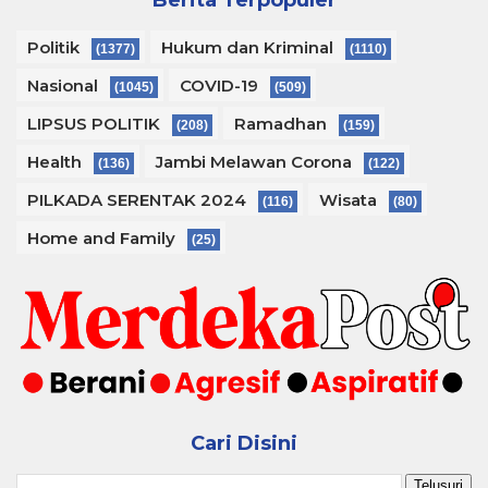
Berita Terpopuler
Politik
Hukum dan Kriminal
(1377)
(1110)
Nasional
COVID-19
(1045)
(509)
LIPSUS POLITIK
Ramadhan
(208)
(159)
Health
Jambi Melawan Corona
(136)
(122)
PILKADA SERENTAK 2024
Wisata
(116)
(80)
Home and Family
(25)
Cari Disini