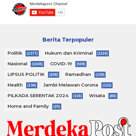
Berita Terpopuler
Politik
Hukum dan Kriminal
(1377)
(1110)
Nasional
COVID-19
(1045)
(509)
LIPSUS POLITIK
Ramadhan
(208)
(159)
Health
Jambi Melawan Corona
(136)
(122)
PILKADA SERENTAK 2024
Wisata
(116)
(80)
Home and Family
(25)