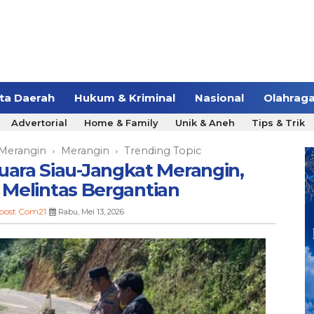
ita Daerah
Hukum & Kriminal
Nasional
Olahrag
Advertorial
Home & Family
Unik & Aneh
Tips & Trik
Merangin
Merangin
Trending Topic
›
›
Muara Siau-Jangkat Merangin,
Melintas Bergantian
post.Com21
Rabu, Mei 13, 2026