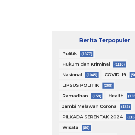
Berita Terpopuler
Politik
(1377)
Hukum dan Kriminal
(1110)
Nasional
COVID-19
(1045)
(5
LIPSUS POLITIK
(208)
Ramadhan
Health
(159)
(13
Jambi Melawan Corona
(122)
PILKADA SERENTAK 2024
(116
Wisata
(80)