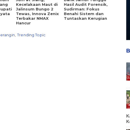
yang
Kecelakaan Maut di
Hasil Audit Forensik,
Bupati
Jalinsum Bungo 2
Sudirman: Fokus
nyata
Tewas, Innova Zenix
Benahi Sistem dan
Terbakar NMAX
Tuntaskan Kerugian
Hancur
erangin
Trending Topic
,
B
K
K