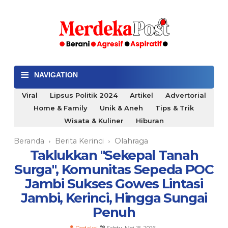
≡
NAVIGATION
Viral
Lipsus Politik 2024
Artikel
Advertorial
Home & Family
Unik & Aneh
Tips & Trik
Wisata & Kuliner
Hiburan
Beranda
Berita Kerinci
Olahraga
›
›
Taklukkan "Sekepal Tanah
Surga", Komunitas Sepeda POC
Jambi Sukses Gowes Lintasi
Jambi, Kerinci, Hingga Sungai
Penuh
Redaksi
Sabtu, Mei 16, 2026