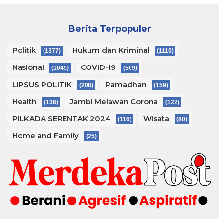
Berita Terpopuler
Politik
Hukum dan Kriminal
(1377)
(1110)
Nasional
COVID-19
(1045)
(509)
LIPSUS POLITIK
Ramadhan
(208)
(159)
Health
Jambi Melawan Corona
(136)
(122)
PILKADA SERENTAK 2024
Wisata
(116)
(80)
Home and Family
(25)