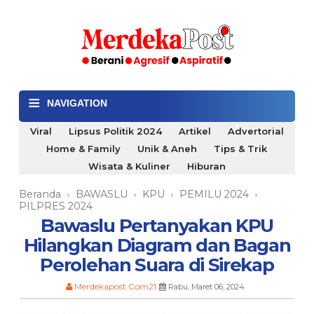
≡
NAVIGATION
Viral
Lipsus Politik 2024
Artikel
Advertorial
Home & Family
Unik & Aneh
Tips & Trik
Wisata & Kuliner
Hiburan
Beranda
BAWASLU
KPU
PEMILU 2024
›
›
›
›
PILPRES 2024
Bawaslu Pertanyakan KPU
Hilangkan Diagram dan Bagan
Perolehan Suara di Sirekap
Merdekapost.Com21
Rabu, Maret 06, 2024