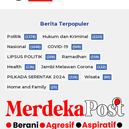
Berita Terpopuler
Politik
Hukum dan Kriminal
(1378)
(1110)
Nasional
COVID-19
(1046)
(509)
LIPSUS POLITIK
Ramadhan
(208)
(159)
Health
Jambi Melawan Corona
(136)
(122)
PILKADA SERENTAK 2024
Wisata
(116)
(80)
Home and Family
(25)