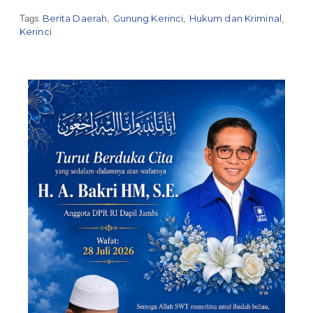
Berita Daerah
Gunung Kerinci
Hukum dan Kriminal
Tags
,
,
,
Kerinci