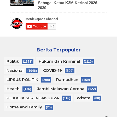
Sebagai Ketua K3M Kerinci 2026-
2030
Berita Terpopuler
Politik
Hukum dan Kriminal
(1378)
(1110)
Nasional
COVID-19
(1046)
(509)
LIPSUS POLITIK
Ramadhan
(208)
(159)
Health
Jambi Melawan Corona
(136)
(122)
PILKADA SERENTAK 2024
Wisata
(116)
(80)
Home and Family
(25)