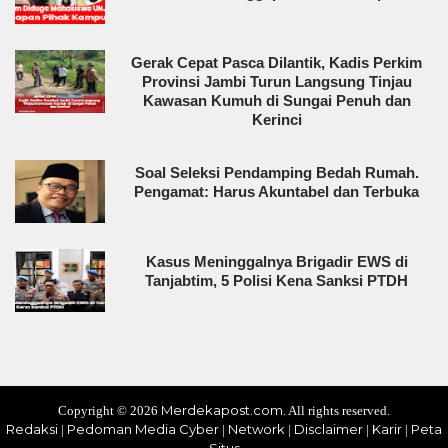
Gerak Cepat Pasca Dilantik, Kadis Perkim
Provinsi Jambi Turun Langsung Tinjau
Kawasan Kumuh di Sungai Penuh dan
Kerinci
Soal Seleksi Pendamping Bedah Rumah.
Pengamat: Harus Akuntabel dan Terbuka
Kasus Meninggalnya Brigadir EWS di
Tanjabtim, 5 Polisi Kena Sanksi PTDH
Merdekapost.com
Copyright ©
2026
. All rights reserved.
Redaksi
Pedoman Media Cyber
Network
Disclaimer
Karir
Peta
|
|
|
|
|