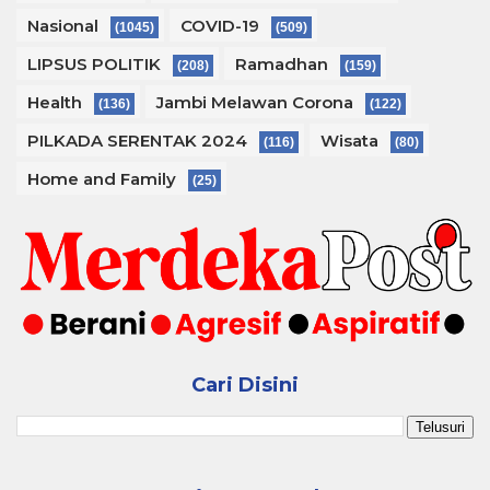
Nasional
COVID-19
(1045)
(509)
LIPSUS POLITIK
Ramadhan
(208)
(159)
Health
Jambi Melawan Corona
(136)
(122)
PILKADA SERENTAK 2024
Wisata
(116)
(80)
Home and Family
(25)
Cari Disini