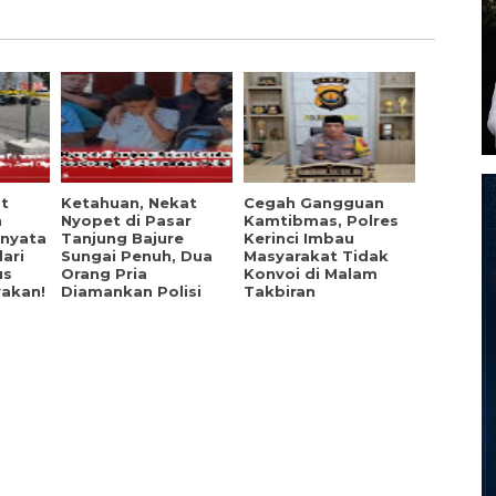
t
Ketahuan, Nekat
Cegah Gangguan
n
Nyopet di Pasar
Kamtibmas, Polres
rnyata
Tanjung Bajure
Kerinci Imbau
ari
Sungai Penuh, Dua
Masyarakat Tidak
us
Orang Pria
Konvoi di Malam
yakan!
Diamankan Polisi
Takbiran