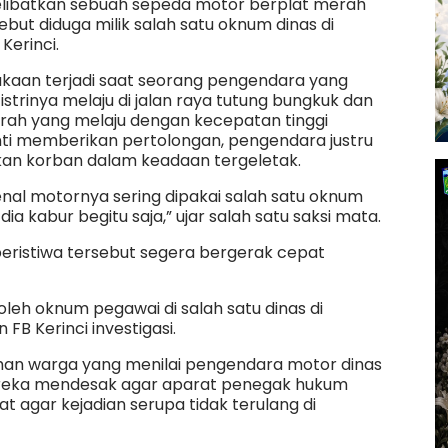
melibatkan sebuah sepeda motor berplat merah
but diduga milik salah satu oknum dinas di
Kerinci.
kaan terjadi saat seorang pengendara yang
trinya melaju di jalan raya tutung bungkuk dan
erah yang melaju dengan kecepatan tinggi
nti memberikan pertolongan, pengendara justru
lkan korban dalam keadaan tergeletak.
kenal motornya sering dipakai salah satu oknum
dia kabur begitu saja,” ujar salah satu saksi mata.
eristiwa tersebut segera bergerak cepat
 oleh oknum pegawai di salah satu dinas di
 FB Kerinci investigasi.
han warga yang menilai pengendara motor dinas
Mereka mendesak agar aparat penegak hukum
t agar kejadian serupa tidak terulang di