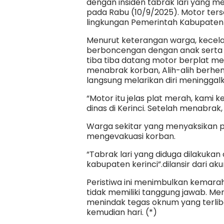
dengan insiden tabrak lari yang 
pada Rabu (10/9/2025). Motor terse
lingkungan Pemerintah Kabupaten 
Menurut keterangan warga, kecela
berboncengan dengan anak serta is
tiba tiba datang motor berplat m
menabrak korban, Alih-alih berhe
langsung melarikan diri meningga
“Motor itu jelas plat merah, kami 
dinas di Kerinci. Setelah menabrak, 
Warga sekitar yang menyaksikan p
mengevakuasi korban.
“Tabrak lari yang diduga dilakukan
kabupaten kerinci”.dilansir dari akun
Peristiwa ini menimbulkan kemara
tidak memiliki tanggung jawab. 
menindak tegas oknum yang terliba
kemudian hari. (*)