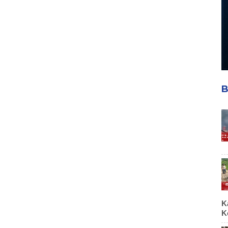
B
K
K