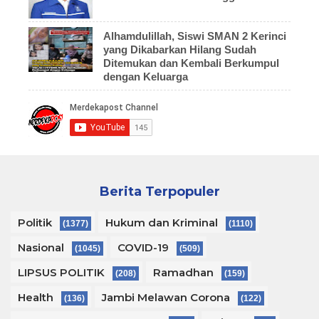
Alhamdulillah, Siswi SMAN 2 Kerinci
yang Dikabarkan Hilang Sudah
Ditemukan dan Kembali Berkumpul
dengan Keluarga
Berita Terpopuler
Politik
Hukum dan Kriminal
(1377)
(1110)
Nasional
COVID-19
(1045)
(509)
LIPSUS POLITIK
Ramadhan
(208)
(159)
Health
Jambi Melawan Corona
(136)
(122)