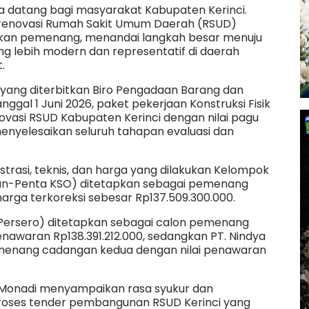
 datang bagi masyarakat Kabupaten Kerinci.
renovasi Rumah Sakit Umum Daerah (RSUD)
kan pemenang, menandai langkah besar menuju
ng lebih modern dan representatif di daerah
t.
 yang diterbitkan Biro Pengadaan Barang dan
gal 1 Juni 2026, paket pekerjaan Konstruksi Fisik
asi RSUD Kabupaten Kerinci dengan nilai pagu
enyelesaikan seluruh tahapan evaluasi dan
inistrasi, teknis, dan harga yang dilakukan Kelompok
rban-Penta KSO) ditetapkan sebagai pemenang
harga terkoreksi sebesar Rp137.509.300.000.
(Persero) ditetapkan sebagai calon pemenang
nawaran Rp138.391.212.000, sedangkan PT. Nindya
emenang cadangan kedua dengan nilai penawaran
i Monadi menyampaikan rasa syukur dan
roses tender pembangunan RSUD Kerinci yang