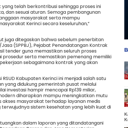
 yang telah berkontribusi sehingga proses ini
uka, dan sesuai aturan. Semoga pembangunan
ebanggaan masyarakat serta mampu
asyarakat Kerinci secara keseluruhan,”
but juga ditegaskan bahwa sebelum penerbitan
/Jasa (SPPBJ), Pejabat Penandatangan Kontrak
B
sil tender guna memastikan seluruh proses
uai prosedur serta memastikan pemenang memiliki
ekerjaan sebagaimana kontrak yang akan
RSUD Kabupaten Kerinci ini menjadi salah satu
an yang didukung pemerintah pusat melalui
ai investasi hampir mencapai Rp139 miliar,
h modern diharapkan mampu meningkatkan mutu
 akses masyarakat terhadap layanan medis
 terwujudnya sistem kesehatan yang lebih kuat di
K
K
dituangkan dalam laporan yang ditandatangani