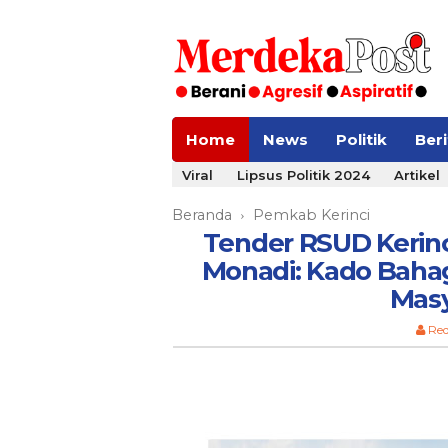
Home
News
Politik
Ber
Viral
Lipsus Politik 2024
Artikel
Beranda
Pemkab Kerinci
›
Tender RSUD Kerinc
Monadi: Kado Baha
Masy
Red