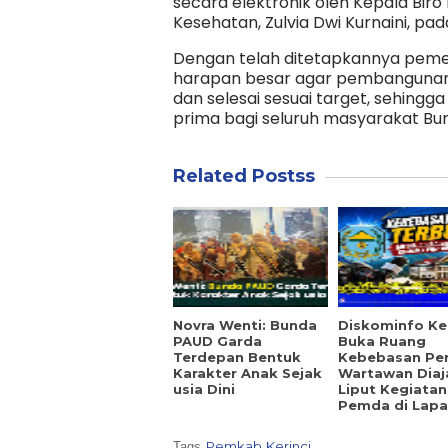
secara elektronik oleh Kepala Bi
Kesehatan, Zulvia Dwi Kurnaini, pad
Dengan telah ditetapkannya pemen
harapan besar agar pembangunan 
dan selesai sesuai target, sehin
prima bagi seluruh masyarakat Bumi
Related Postss
Novra Wenti: Bunda
Diskominfo Ker
PAUD Garda
Buka Ruang
Terdepan Bentuk
Kebebasan Per
Karakter Anak Sejak
Wartawan Diaj
usia Dini
Liput Kegiatan
Pemda di Lap
Pemkab Kerinci
Tags