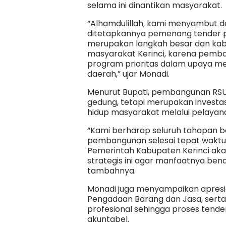
selama ini dinantikan masyarakat.
“Alhamdulillah, kami menyambut d
ditetapkannya pemenang tender p
merupakan langkah besar dan ka
masyarakat Kerinci, karena pemban
program prioritas dalam upaya me
daerah,” ujar Monadi.
Menurut Bupati, pembangunan RSU
gedung, tetapi merupakan investas
hidup masyarakat melalui pelayana
“Kami berharap seluruh tahapan be
pembangunan selesai tepat waktu d
Pemerintah Kabupaten Kerinci ak
strategis ini agar manfaatnya ben
tambahnya.
Monadi juga menyampaikan apresia
Pengadaan Barang dan Jasa, serta 
profesional sehingga proses tend
akuntabel.