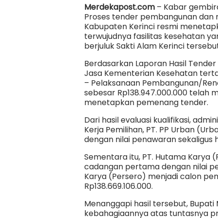
Merdekapost.com
– Kabar gembira
Proses tender pembangunan dan 
Kabupaten Kerinci resmi menetap
terwujudnya fasilitas kesehatan ya
berjuluk Sakti Alam Kerinci tersebu
Berdasarkan Laporan Hasil Tender
Jasa Kementerian Kesehatan tertang
– Pelaksanaan Pembangunan/Renov
sebesar Rp138.947.000.000 telah m
menetapkan pemenang tender.
Dari hasil evaluasi kualifikasi, adm
Kerja Pemilihan, PT. PP Urban (U
dengan nilai penawaran sekaligus 
Sementara itu, PT. Hutama Karya 
cadangan pertama dengan nilai pe
Karya (Persero) menjadi calon p
Rp138.669.106.000.
Menanggapi hasil tersebut, Bupat
kebahagiaannya atas tuntasnya p