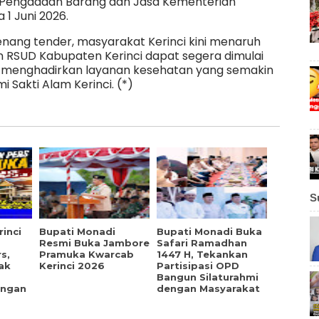
ro Pengadaan Barang dan Jasa Kementerian
a 1 Juni 2026.
ang tender, masyarakat Kerinci kini menaruh
RSUD Kabupaten Kerinci dapat segera dimulai
gga menghadirkan layanan kesehatan yang semakin
 Sakti Alam Kerinci. (*)
S
inci
Bupati Monadi
Bupati Monadi Buka
Resmi Buka Jambore
Safari Ramadhan
s,
Pramuka Kwarcab
1447 H, Tekankan
ak
Kerinci 2026
Partisipasi OPD
Bangun Silaturahmi
angan
dengan Masyarakat