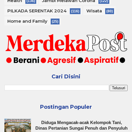
Health
Jambi Melawan Corona
(136)
(122)
PILKADA SERENTAK 2024
Wisata
(116)
(80)
Home and Family
(25)
Cari Disini
Postingan Populer
Diduga Mengacak-acak Kelompok Tani,
Dinas Pertanian Sungai Penuh dan Penyuluh