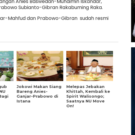
asangan Anies Baswedan-Muhaimin Iskandar,
rabowo Subianto-Gibran Rakabuming Raka.
jar-Mahfud dan Prabowo-Gibran sudah resmi
gub
Jokowi Makan Siang
Melepas Jebakan
 NU
Bareng Anies-
Khittah, Kembali ke
Bagi
Ganjar-Prabowo di
Spirit Walisongo;
Istana
Saatnya NU Move
On!