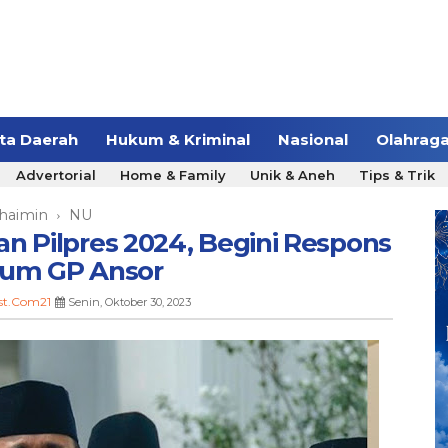
ita Daerah
Hukum & Kriminal
Nasional
Olahrag
Advertorial
Home & Family
Unik & Aneh
Tips & Trik
haimin
NU
›
n Pilpres 2024, Begini Respons
um GP Ansor
st.Com21
Senin, Oktober 30, 2023