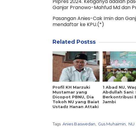
Pilpres 2024. Ketiganya adalah p
Ganjar Pranowo-Mahfud Md dan P
Pasangan Anies-Cak Imin dan Gan
mendaftar ke KPU.(*)
Related Postss
Profil KH Marzuki
1 Abad NU, Wa
Mustamar yang
Abdullah Sani:
Dicopot PBNU, Dia
Berkontribusi 
Tokoh NU yang Baiat
Jambi
Ustadz Hanan Attaki
Anies Baswedan
Gus Muhaimin
NU
Tags
,
,