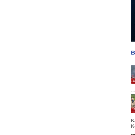
B
K
K