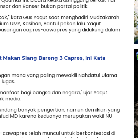
oumas irit bicara ketika disinggung terkait hal
sor dan Banser bukan partai politik.
 kok," kata Gus Yaqut saat menghadiri Mudzakarah
ium UMY, Kasihan, Bantul pekan lalu. Yaqut
pasangan capres-cawapres yang didukung dalam
at Makan Siang Bareng 3 Capres, Ini Kata
ngan mana yang paling mewakili Nahdatul Ulama
 lugas.
manfaat bagi bangsa dan negara," ujar Yaqut
ak media.
undang banyak pengertian, namun demikian yang
ahfud MD karena keduanya merupakan wakil NU
es-cawapres telah muncul untuk berkontestasi di