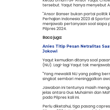
Ketua Umum GP Ansor Yaqut Cholil Q
tersebut. Yaqut hanya menyebut An
"Ansor Banser bukan partai politik
Perhajian Indonesia 2023 di Sportor
menjawab pertanyaan soal siapa 
Pilpres 2024.
Baca juga:
Anies Titip Pesan Netralitas Sa
Jokowi
Yaqut kemudian ditanya soal pasa
(NU). Lagi-lagi Yaqut tak menjawab
"Yang mewakili NU yang paling ber
singkat sembari meninggalkan aw
Jawaban ini tentunya masih meng
jelas antara Gus Muhaimin dan M
pada Pilpres kali ini.
Perlu diketahui, tiga pasang capr