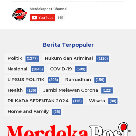
Berita Terpopuler
Politik
Hukum dan Kriminal
(1377)
(1110)
Nasional
COVID-19
(1045)
(509)
LIPSUS POLITIK
Ramadhan
(208)
(159)
Health
Jambi Melawan Corona
(136)
(122)
PILKADA SERENTAK 2024
Wisata
(116)
(80)
Home and Family
(25)