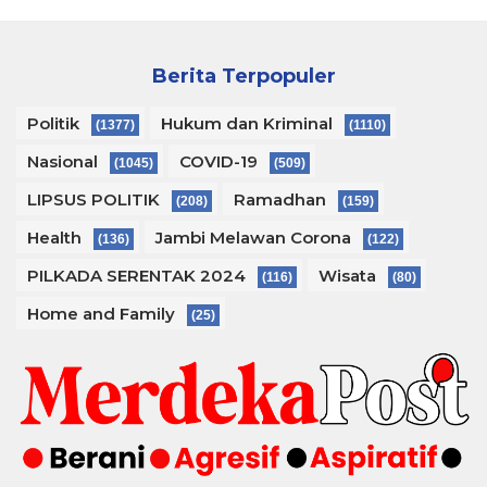
Berita Terpopuler
Politik
Hukum dan Kriminal
(1377)
(1110)
Nasional
COVID-19
(1045)
(509)
LIPSUS POLITIK
Ramadhan
(208)
(159)
Health
Jambi Melawan Corona
(136)
(122)
PILKADA SERENTAK 2024
Wisata
(116)
(80)
Home and Family
(25)